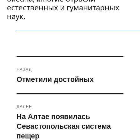
естественных и гуманитарных
наук.
Навигация
НАЗАД
по
Отметили достойных
Предыдущая
запись:
записям
ДАЛЕЕ
На Алтае появилась
Следующая
Севастопольская система
запись:
пещер