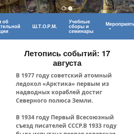
 об
Учебные
Мероприят
ательной
Ш.Т.О.Р.М.
сборы и
ции
семинары
Летопись событий: 17
августа
В 1977 году советский атомный
ледокол «Арктика» первым из
надводных кораблей достиг
Северного полюса Земли.
В 1934 году Первый Всесоюзный
съезд писателей СССР.
В 1933 году