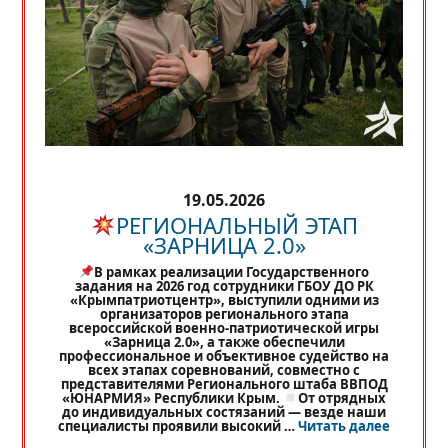
19.05.2026
РЕГИОНАЛЬНЫЙ ЭТАП
«ЗАРНИЦА 2.0»
В рамках реализации Государственного
задания на 2026 год сотрудники ГБОУ ДО РК
«Крымпатриотцентр», выступили одними из
организаторов регионального этапа
всероссийской военно-патриотической игры
«Зарница 2.0», а также обеспечили
профессиональное и объективное судейство на
всех этапах соревнований, совместно с
представителями Регионального штаба ВВПОД
«ЮНАРМИЯ» Республики Крым.
От отрядных
до индивидуальных состязаний — везде наши
«
РЕГИО
специалисты проявили высокий …
Читать далее