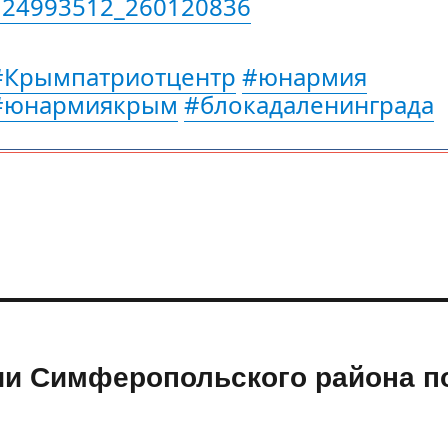
124993512_260120836
#Крымпатриотцентр
#юнармия
#юнармиякрым
#блокадаленинграда
ии Симферопольского района п