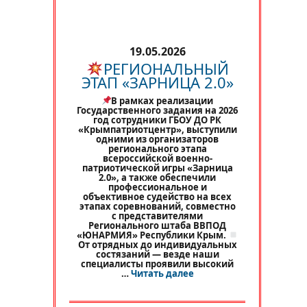
19.05.2026
РЕГИОНАЛЬНЫЙ
ЭТАП «ЗАРНИЦА 2.0»
В рамках реализации
Государственного задания на 2026
год сотрудники ГБОУ ДО РК
«Крымпатриотцентр», выступили
одними из организаторов
регионального этапа
всероссийской военно-
патриотической игры «Зарница
2.0», а также обеспечили
профессиональное и
объективное судейство на всех
этапах соревнований, совместно
с представителями
Регионального штаба ВВПОД
«ЮНАРМИЯ» Республики Крым.
От отрядных до индивидуальных
состязаний — везде наши
специалисты проявили высокий
«
РЕГИОНАЛЬНЫЙ ЭТАП 
…
Читать далее