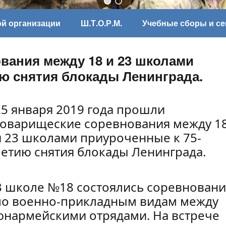
ой организации
Ш.Т.О.Р.М.
Учебные сборы и с
вания между 18 и 23 школами
ю снятия блокады Ленинграда.
25 января 2019 года прошли
товарищеские соревнования между 1
и 23 школами приуроченные к 75-
летию снятия блокады Ленинграда.
В школе №18 состоялись соревновани
по военно-прикладным видам между
юнармейскими отрядами. На встрече