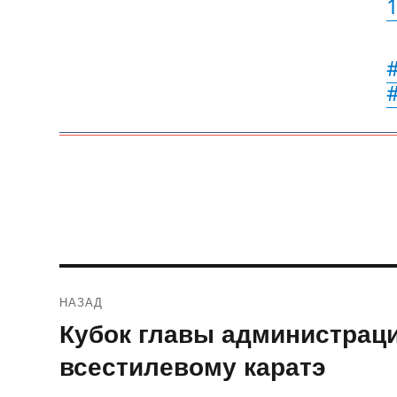
Навигация
НАЗАД
по
Кубок главы администрац
Предыдущая
запись:
записям
всестилевому каратэ