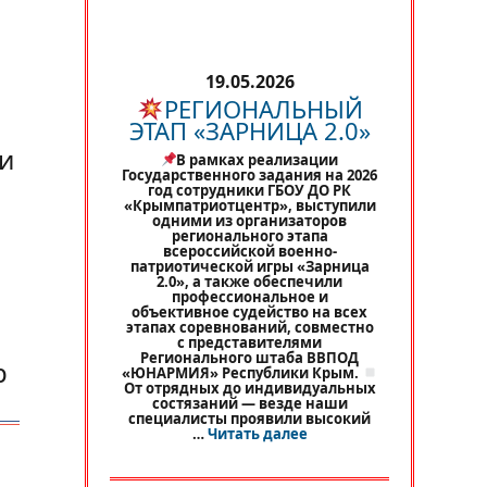
19.05.2026
РЕГИОНАЛЬНЫЙ
ЭТАП «ЗАРНИЦА 2.0»
ии
В рамках реализации
Государственного задания на 2026
год сотрудники ГБОУ ДО РК
«Крымпатриотцентр», выступили
одними из организаторов
регионального этапа
всероссийской военно-
патриотической игры «Зарница
2.0», а также обеспечили
профессиональное и
объективное судейство на всех
этапах соревнований, совместно
с представителями
Регионального штаба ВВПОД
р
«ЮНАРМИЯ» Республики Крым.
От отрядных до индивидуальных
состязаний — везде наши
специалисты проявили высокий
«
РЕГИОНАЛЬНЫЙ ЭТАП 
…
Читать далее