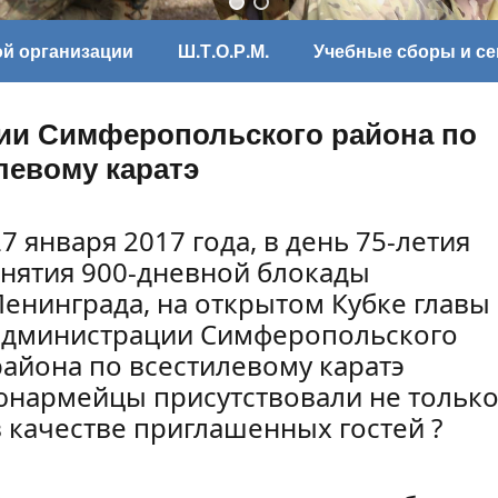
ой организации
Ш.Т.О.Р.М.
Учебные сборы и с
ии Симферопольского района по
левому каратэ
7 января 2017 года, в день 75-летия
снятия 900-дневной блокады
Ленинграда, на открытом Кубке главы
администрации Симферопольского
района по всестилевому каратэ
юнармейцы присутствовали не тольк
в качестве приглашенных гостей ?