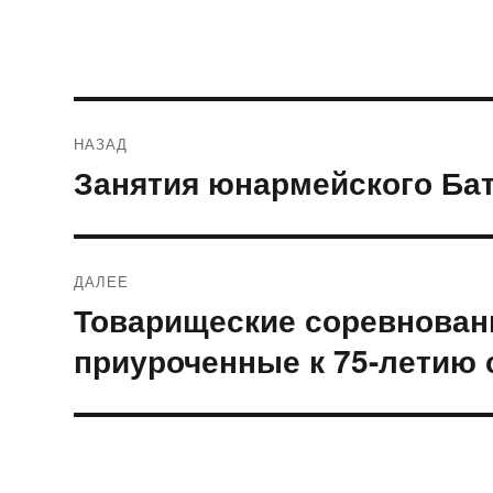
Навигация
НАЗАД
по
Занятия юнармейского Б
Предыдущая
запись:
записям
ДАЛЕЕ
Товарищеские соревнован
Следующая
запись:
приуроченные к 75-летию 