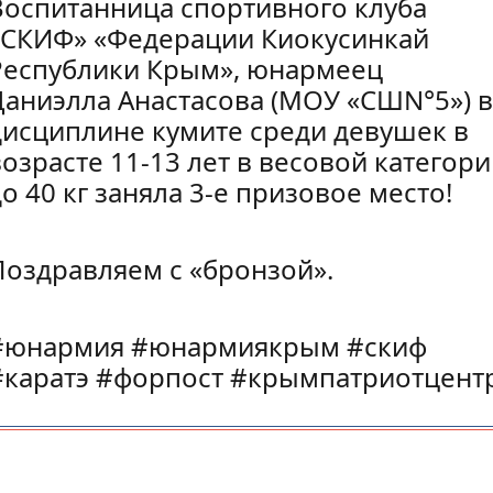
Воспитанница спортивного клуба
«СКИФ» «Федерации Киокусинкай
Республики Крым», юнармеец
Даниэлла Анастасова (МОУ «СШN°5») в
дисциплине кумите среди девушек в
возрасте 11-13 лет в весовой категор
о 40 кг заняла 3-е призовое место!
Поздравляем с «бронзой».
#юнармия #юнармиякрым #скиф
#каратэ #форпост #крымпатриотцент