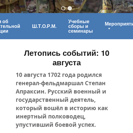
 об
Учебные
Мероприят
ательной
Ш.Т.О.Р.М.
сборы и
ции
семинары
Летопись событий: 10
августа
10 августа 1702 года родился
генерал-фельдмаршал Степан
Апраксин. Русский военный и
государственный деятель,
который вошёл в историю как
инертный полководец,
упустивший боевой успех.