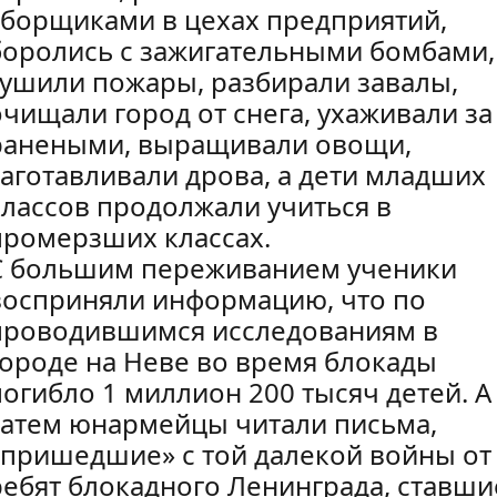
сборщиками в цехах предприятий,
боролись с зажигательными бомбами,
тушили пожары, разбирали завалы,
очищали город от снега, ухаживали за
ранеными, выращивали овощи,
заготавливали дрова, а дети младших
классов продолжали учиться в
промерзших классах.
С большим переживанием ученики
восприняли информацию, что по
проводившимся исследованиям в
городе на Неве во время блокады
погибло 1 миллион 200 тысяч детей. А
затем юнармейцы читали письма,
«пришедшие» с той далекой войны от
ребят блокадного Ленинграда, ставши