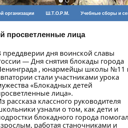
ой организации
Ш.Т.О.Р.М.
Учебные сборы и с
й просветленные лица
В преддверии дня воинской славы
России — Дня снятия блокады города
Ленинграда , юнармейцы школы №11 г
Евпатории стали участниками урока
мужества «Блокадных детей
просветленные лица».
Из рассказа классного руководителя
школьники узнали о том, как дети и
подростки блокадного города помога
взрослым, работая станочниками и