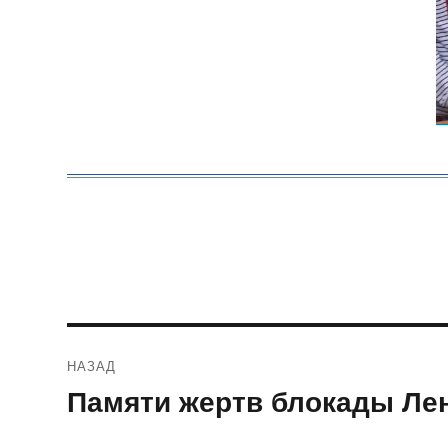
Навигация
НАЗАД
по
Памяти жертв блокады Ле
Предыдущая
запись:
записям