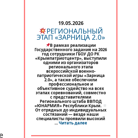
19.05.2026
РЕГИОНАЛЬНЫЙ
ЭТАП «ЗАРНИЦА 2.0»
В рамках реализации
Государственного задания на 2026
год сотрудники ГБОУ ДО РК
«Крымпатриотцентр», выступили
одними из организаторов
регионального этапа
всероссийской военно-
патриотической игры «Зарница
2.0», а также обеспечили
профессиональное и
объективное судейство на всех
этапах соревнований, совместно
с представителями
Регионального штаба ВВПОД
«ЮНАРМИЯ» Республики Крым.
От отрядных до индивидуальных
состязаний — везде наши
специалисты проявили высокий
«
РЕГИОНАЛЬНЫЙ ЭТАП 
…
Читать далее
е