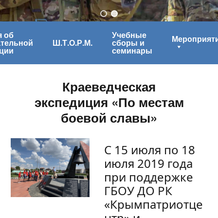
 об
Учебные
Мероприят
ательной
Ш.Т.О.Р.М.
сборы и
ции
семинары
Краеведческая
экспедиция «По местам
боевой славы»
С 15 июля по 18
июля 2019 года
при поддержке
ГБОУ ДО РК
«Крымпатриотце
нтр» и