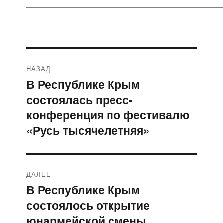
Навигация
НАЗАД
по
В Республике Крым
Предыдущая
состоялась пресс-
запись:
записям
конференция по фестивалю
«Русь тысячелетняя»
ДАЛЕЕ
В Республике Крым
Следующая
состоялось открытие
запись:
юнармейской смены