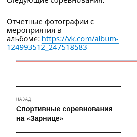
Отчетные фотографии с
мероприятия в
альбоме:
https://vk.com/album-
124993512_247518583
Навигация
НАЗАД
по
Спортивные соревнования
Предыдущая
на «Зарнице»
запись:
записям