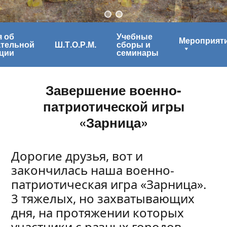
 об
Учебные
Мероприят
ательной
Ш.Т.О.Р.М.
сборы и
ции
семинары
Завершение военно-
патриотической игры
«Зарница»
Дорогие друзья, вот и
закончилась наша военно-
патриотическая игра «Зарница».
3 тяжелых, но захватывающих
дня, на протяжении которых
участники с разных городов