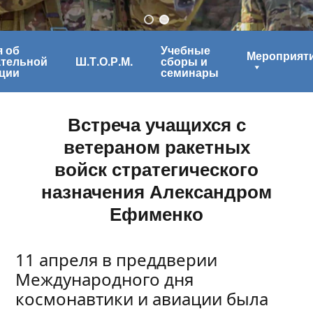
 об
Учебные
Мероприят
ательной
Ш.Т.О.Р.М.
сборы и
ции
семинары
Встреча учащихся с
ветераном ракетных
войск стратегического
назначения Александром
Ефименко
11 апреля в преддверии
Международного дня
космонавтики и авиации была