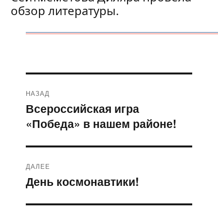
обзор литературы.
Навигация
НАЗАД
по
Всероссийская игра
Предыдущая
«Победа» в нашем районе!
запись:
записям
ДАЛЕЕ
День космонавтики!
Следующая
запись: