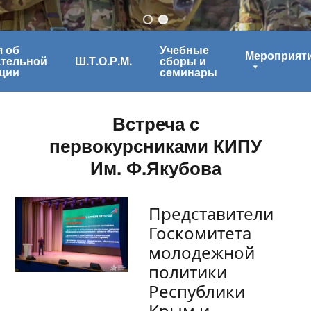
 об
Учебные
Мероприят
ательной
Ш.Т.О.Р.М.
сборы и
ции
семинары
Встреча с
первокурсниками КИПУ
Им. Ф.Якубова
Представители
Госкомитета
молодежной
политики
Республики
Крым и