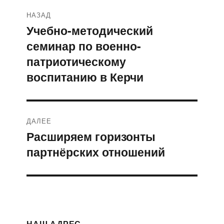
Навигация
НАЗАД
по
Учебно-методический
Предыдущая
семинар по военно-
запись:
записям
патриотическому
воспитанию в Керчи
ДАЛЕЕ
Расширяем горизонты
Следующая
партнёрских отношений
запись:
НАШ АДРЕС