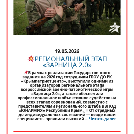
19.05.2026
РЕГИОНАЛЬНЫЙ ЭТАП
«ЗАРНИЦА 2.0»
В рамках реализации Государственного
задания на 2026 год сотрудники ГБОУ ДО РК
«Крымпатриотцентр», выступили одними из
организаторов регионального этапа
всероссийской военно-патриотической игры
«Зарница 2.0», а также обеспечили
профессиональное и объективное судейство на
всех этапах соревнований, совместно с
представителями Регионального штаба ВВПОД
«ЮНАРМИЯ» Республики Крым.
От отрядных
до индивидуальных состязаний — везде наши
«
РЕГИО
специалисты проявили высокий …
Читать далее