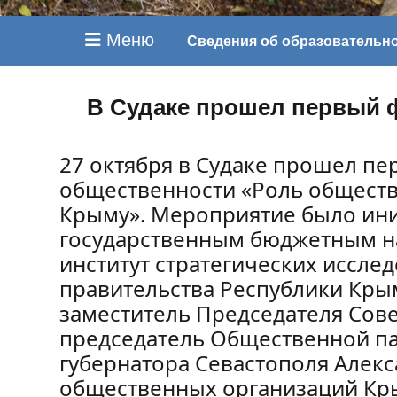
Меню
Сведения об образовательн
В Судаке прошел первый 
27 октября в Судаке прошел п
общественности «Роль общест
Крыму». Мероприятие было ин
государственным бюджетным н
институт стратегических иссле
правительства Республики Кры
заместитель Председателя Сов
председатель Общественной па
губернатора Севастополя Алекс
общественных организаций Кр