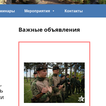
еминары
Мероприятия
Контакты
Важные объявления
,
ь
ли