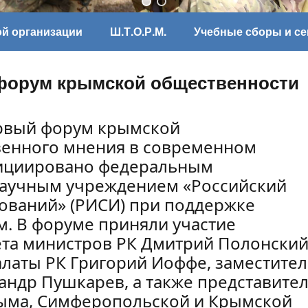
ой организации
Ш.Т.О.Р.М.
Учебные сборы и с
форум крымской общественности
ервый форум крымской
венного мнения в современном
ициировано федеральным
аучным учреждением «Российский
дований» (РИСИ) при поддержке
м. В форуме приняли участие
ета министров РК Дмитрий Полонский
латы РК Григорий Иоффе, заместител
андр Пушкарев, а также представите
ыма, Симферопольской и Крымской