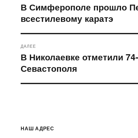
по
В Симферополе прошло Пе
Предыдущая
запись:
записям
всестилевому каратэ
ДАЛЕЕ
В Николаевке отметили 74
Следующая
запись:
Севастополя
НАШ АДРЕС