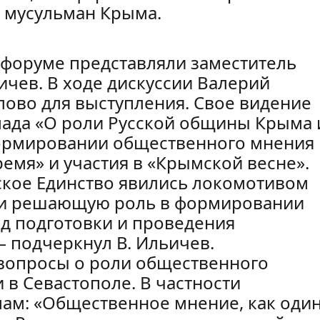
я мусульман Крыма.
 форуме представляли заместитель
чев. В ходе дискуссии Валерий
лово для выступления. Свое видение
лада «О роли Русской общины Крыма 
формировании общественного мнения 
ремя» и участия в «Крымской весне».
ское Единство явились локомотивом
ли решающую роль в формировании
д подготовки и проведения
— подчеркнул В. Ильичев.
 вопросы о роли общественного
в Севастополе. В частности
мам: «Общественное мнение, как оди