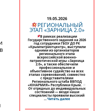
19.05.2026
РЕГИОНАЛЬНЫЙ
ЭТАП «ЗАРНИЦА 2.0»
В рамках реализации
Государственного задания на 2026
и
год сотрудники ГБОУ ДО РК
«Крымпатриотцентр», выступили
в
одними из организаторов
регионального этапа
всероссийской военно-
патриотической игры «Зарница
2.0», а также обеспечили
профессиональное и
объективное судейство на всех
этапах соревнований, совместно
с представителями
Регионального штаба ВВПОД
«ЮНАРМИЯ» Республики Крым.
От отрядных до индивидуальных
состязаний — везде наши
специалисты проявили высокий
«
РЕГИОНАЛЬНЫЙ ЭТАП 
…
Читать далее
н