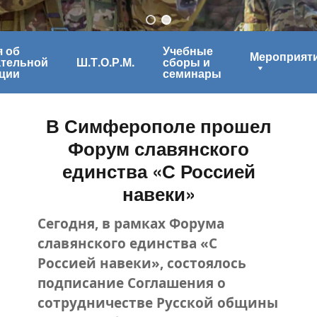
 об
Учебные
Мероприят
ательной
Ш.Т.О.Р.М.
сборы и
ции
семинары
В Симферополе прошел
Форум славянского
единства «С Россией
навеки»
Сегодня, в рамках Форума
славянского единства «С
Россией навеки», состоялось
подписание Соглашения о
сотрудничестве Русской общины