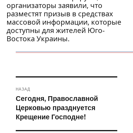
организаторы заявили, что
разместят призыв в средствах
массовой информации, которые
доступны для жителей Юго-
Востока Украины.
Навигация
НАЗАД
по
Сегодня, Православной
Предыдущая
Церковью празднуется
запись:
записям
Крещение Господне!