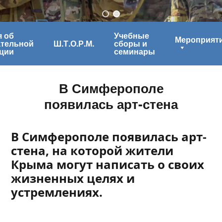
 об
Учебные
Мероприят
ательной
Ш.Т.О.Р.М.
сборы и
ции
семинары
В Симферополе
появилась арт-стена
В Симферополе появилась арт-
стена, на которой жители
Крыма могут написать о своих
жизненных целях и
устремлениях.