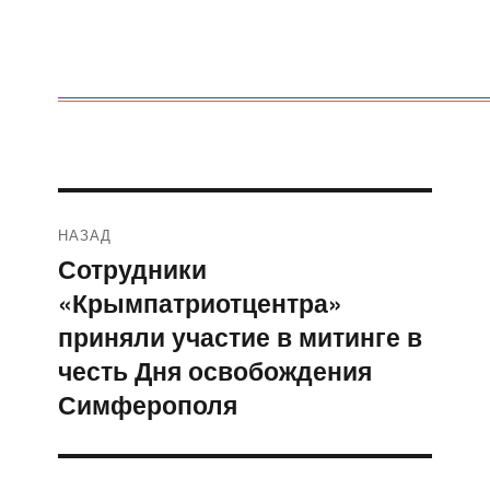
Навигация
НАЗАД
по
Сотрудники
Предыдущая
«Крымпатриотцентра»
запись:
записям
приняли участие в митинге в
честь Дня освобождения
Симферополя