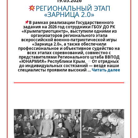
19.05.2026
РЕГИОНАЛЬНЫЙ ЭТАП
«ЗАРНИЦА 2.0»
В рамках реализации Государственного
задания на 2026 год сотрудники ГБОУ ДО РК
«Крымпатриотцентр», выступили одними из
организаторов регионального этапа
всероссийской военно-патриотической игры
«Зарница 2.0», а также обеспечили
профессиональное и объективное судейство на
всех этапах соревнований, совместно с
представителями Регионального штаба ВВПОД
«ЮНАРМИЯ» Республики Крым.
От отрядных
до индивидуальных состязаний — везде наши
«
РЕГИО
специалисты проявили высокий …
Читать далее