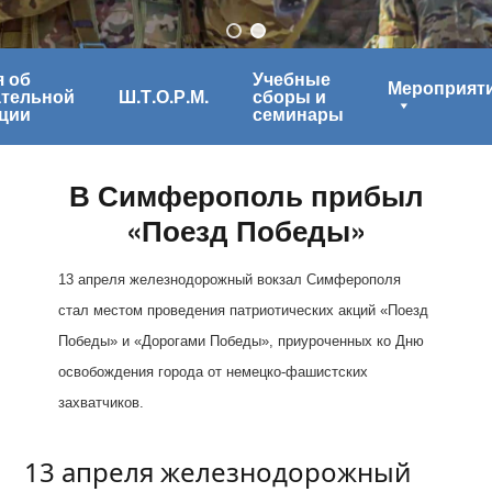
 об
Учебные
Мероприят
ательной
Ш.Т.О.Р.М.
сборы и
ции
семинары
В Симферополь прибыл
«Поезд Победы»
13 апреля железнодорожный вокзал Симферополя
стал местом проведения патриотических акций «Поезд
Победы» и «Дорогами Победы», приуроченных ко Дню
освобождения города от немецко-фашистских
захватчиков.
13 апреля железнодорожный