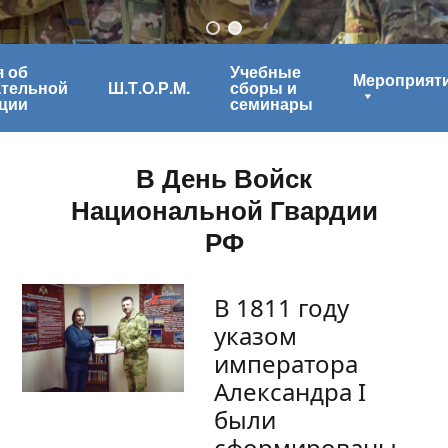
 об
Учебные
Мероприят
ательной
Ш.Т.О.Р.М.
сборы и
ции
семинары
В День Войск
Национальной Гвардии
РФ
В 1811 году
указом
императора
Александра I
были
сформированы