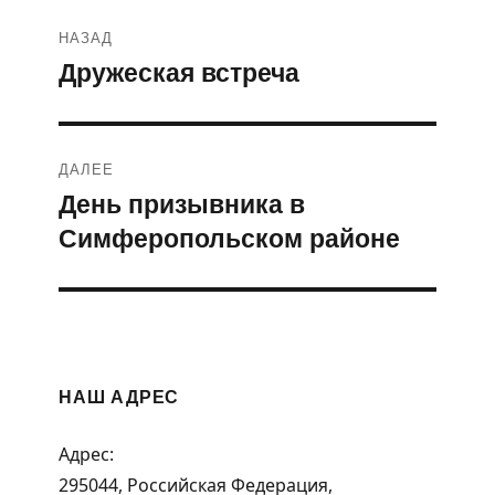
Навигация
НАЗАД
по
Дружеская встреча
Предыдущая
запись:
записям
ДАЛЕЕ
День призывника в
Следующая
Симферопольском районе
запись:
НАШ АДРЕС
Адрес:
295044, Российская Федерация,