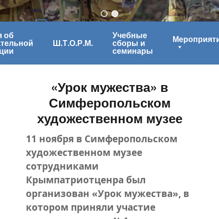
 об
Учебные
Мероприят
ательной
Ш.Т.О.Р.М.
сборы и
ции
семинары
«Урок мужества» в
Симферопольском
художественном музее
11 ноября в Симферопольском
художественном музее
сотрудниками
Крымпатриотценра был
организован «Урок мужества», в
котором приняли участие