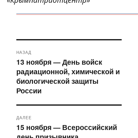
Навигация
НАЗАД
по
13 ноября — День войск
Предыдущая
радиационной, химической и
запись:
записям
биологической защиты
России
ДАЛЕЕ
15 ноября — Всероссийский
Следующая
день призывника
запись: