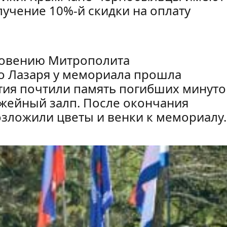
лучение 10%-й скидки на оплату
ловению Митрополита
о Лазаря у мемориала прошла
тия почтили память погибших минуто
ужейный залп. После окончания
озложили цветы и венки к мемориалу.