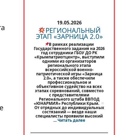
19.05.2026
та
РЕГИОНАЛЬНЫЙ
ЭТАП «ЗАРНИЦА 2.0»
В рамках реализации
Государственного задания на 2026
год сотрудники ГБОУ ДО РК
«Крымпатриотцентр», выступили
одними из организаторов
регионального этапа
всероссийской военно-
патриотической игры «Зарница
2.0», а также обеспечили
профессиональное и
объективное судейство на всех
этапах соревнований, совместно
с представителями
Регионального штаба ВВПОД
«ЮНАРМИЯ» Республики Крым.
е
От отрядных до индивидуальных
состязаний — везде наши
специалисты проявили высокий
«
РЕГИОНАЛЬНЫЙ ЭТАП 
…
Читать далее