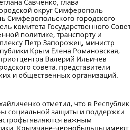
тлана Савченко, глава
городской округ Симферополь
ль Симферопольского городского
тель комитета Государственного Сове
ной политике, транспорту и
плексу Петр Запорожец, министр
спублики Крым Елена Романовская,
атриотцентра Валерий Ильичев
одского совета, представители
ских и общественных организаций,
хайличенко отметил, что в Республик
еры социальной защиты и поддержки
тастрофы являются важным
тики. Крымчане-чернобыльцы имеют