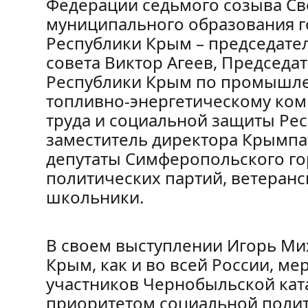
Федерации седьмого созыва Све
муниципального образования 
Республики Крым – председате
совета Виктор Агеев, Председа
Республики Крым по промышлен
топливно-энергетическому ком
труда и социальной защиты Ре
заместитель директора Крымп
депутаты Симферопольского гор
политических партий, ветеран
школьники.
В своем выступлении Игорь Ми
Крым, как и во всей России, м
участников Чернобыльской ка
приоритетом социальной поли