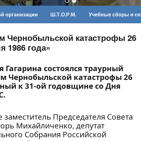
ой организации
Ш.Т.О.Р.М.
Учебные сборы и с
м Чернобыльской катастрофы 26
я 1986 года»
я Гагарина состоялся траурный
м Чернобыльской катастрофы 26
нный к 31-ой годовщине со Дня
С.
е заместитель Председателя Совета
орь Михайличенко, депутат
ьного Собрания Российской