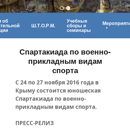
 об
Учебные
Мероприят
ательной
Ш.Т.О.Р.М.
сборы и
ции
семинары
Спартакиада по военно-
прикладным видам
спорта
С 24 по 27 ноября 2016 года в
Крыму состоится юношеская
Спартакиада по военно-
прикладным видам спорта.
ПРЕСС-РЕЛИЗ