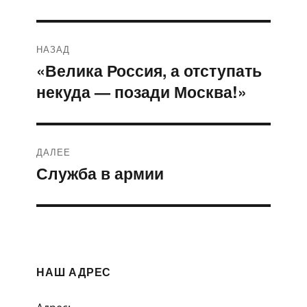
Навигация
НАЗАД
по
«Велика Россия, а отступать
Предыдущая
некуда — позади Москва!»
запись:
записям
ДАЛЕЕ
Служба в армии
Следующая
запись:
НАШ АДРЕС