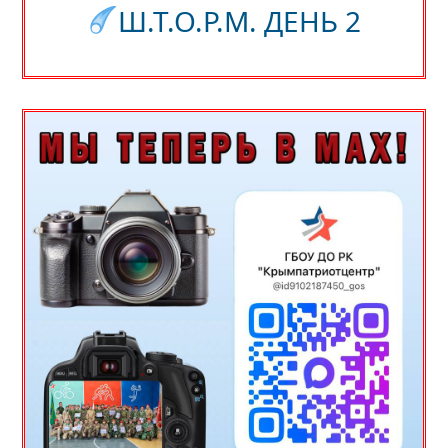
Ш.Т.О.Р.М. ДЕНЬ 2