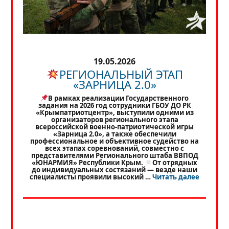
19.05.2026
РЕГИОНАЛЬНЫЙ ЭТАП
«ЗАРНИЦА 2.0»
В рамках реализации Государственного
задания на 2026 год сотрудники ГБОУ ДО РК
«Крымпатриотцентр», выступили одними из
организаторов регионального этапа
всероссийской военно-патриотической игры
«Зарница 2.0», а также обеспечили
профессиональное и объективное судейство на
всех этапах соревнований, совместно с
представителями Регионального штаба ВВПОД
«ЮНАРМИЯ» Республики Крым.
От отрядных
до индивидуальных состязаний — везде наши
«
РЕГИО
специалисты проявили высокий …
Читать далее