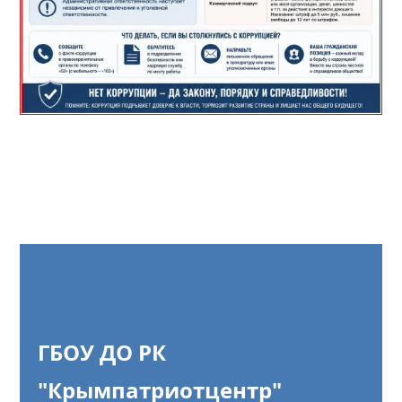
ГБОУ ДО РК
"Крымпатриотцентр"