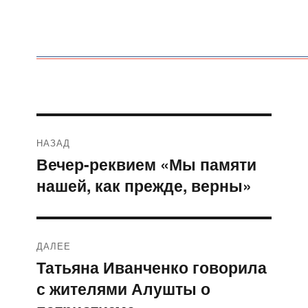
Навигация
НАЗАД
по
Вечер-реквием «Мы памяти
Предыдущая
нашей, как прежде, верны»
запись:
записям
ДАЛЕЕ
Татьяна Иванченко говорила
Следующая
с жителями Алушты о
запись: