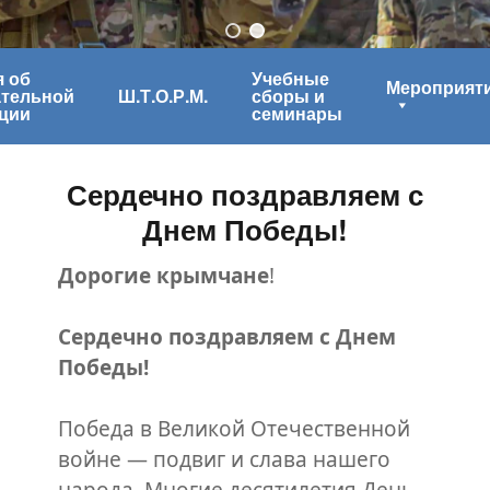
 об
Учебные
Мероприят
ательной
Ш.Т.О.Р.М.
сборы и
ции
семинары
Сердечно поздравляем с
Днем Победы!
Дорогие
крымчане
!
Сердечно поздравляем с Днем
Победы!
Победа в Великой Отечественной
войне — подвиг и слава нашего