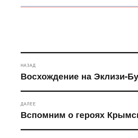
Навигация
НАЗАД
по
Восхождение на Эклизи-Б
Предыдущая
запись:
записям
ДАЛЕЕ
Вспомним о героях Крымс
Следующая
запись: