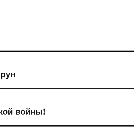
урун
кой войны!