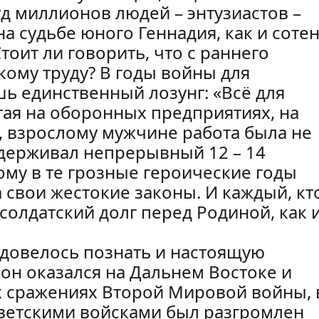
д миллионов людей – энтузиастов –
на судьбе юного Геннадия, как и соте
тоит ли говорить, что с раннего
кому труду? В годы войны для
ь единственный лозунг: «Всё для
отая на оборонных предприятиях, на
бы, взрослому мужчине работа была не
ыдерживал непрерывный 12 – 14
ому в те грозные героические годы
 свои жестокие законы. И каждый, кт
 солдатский долг перед Родиной, как 
довелось познать и настоящую
 он оказался на Дальнем Востоке и
 сражениях Второй Мировой войны, 
оветскими войсками был разгромлен