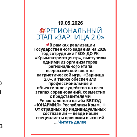
н
19.05.2026
РЕГИОНАЛЬНЫЙ
ЭТАП «ЗАРНИЦА 2.0»
В рамках реализации
Государственного задания на 2026
год сотрудники ГБОУ ДО РК
«Крымпатриотцентр», выступили
одними из организаторов
регионального этапа
всероссийской военно-
патриотической игры «Зарница
2.0», а также обеспечили
о
профессиональное и
объективное судейство на всех
и
этапах соревнований, совместно
с представителями
Регионального штаба ВВПОД
«ЮНАРМИЯ» Республики Крым.
От отрядных до индивидуальных
состязаний — везде наши
специалисты проявили высокий
«
РЕГИОНАЛЬНЫЙ ЭТАП 
…
Читать далее
в