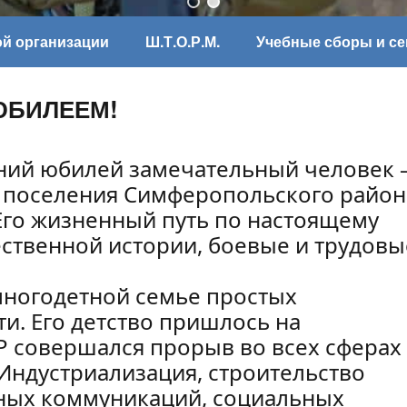
ой организации
Ш.Т.О.Р.М.
Учебные сборы и с
ЮБИЛЕЕМ!
тний юбилей замечательный человек 
 поселения Симферопольского район
Его жизненный путь по настоящему
ественной истории, боевые и трудовы
многодетной семье простых
ти. Его детство пришлось на
Р совершался прорыв во всех сферах
 Индустриализация, строительство
ных коммуникаций, социальных