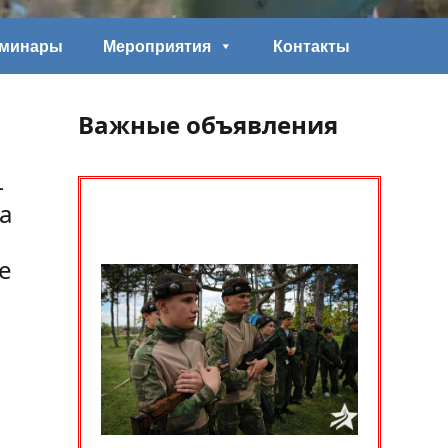
еминары
Мероприятия
Контакты
Важные объявления
–
а
е