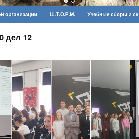
ой организации
Ш.Т.О.Р.М.
Учебные сборы и с
0 дел 12