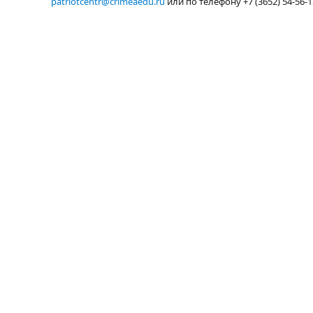
patriotcentr@crimeaedu.ru
или по телефону +7 (3652) 54-56-1