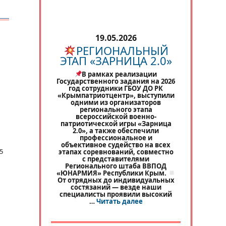
19.05.2026
РЕГИОНАЛЬНЫЙ
ЭТАП «ЗАРНИЦА 2.0»
В рамках реализации
Государственного задания на 2026
год сотрудники ГБОУ ДО РК
«Крымпатриотцентр», выступили
одними из организаторов
регионального этапа
всероссийской военно-
патриотической игры «Зарница
2.0», а также обеспечили
профессиональное и
объективное судейство на всех
5
этапах соревнований, совместно
с представителями
Регионального штаба ВВПОД
«ЮНАРМИЯ» Республики Крым.
От отрядных до индивидуальных
состязаний — везде наши
специалисты проявили высокий
«
РЕГИОНАЛЬНЫЙ ЭТАП 
…
Читать далее