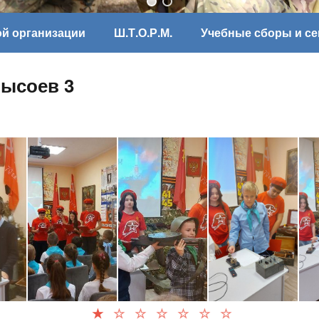
ой организации
Ш.Т.О.Р.М.
Учебные сборы и с
ысоев 3