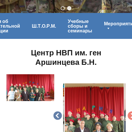
 об
Учебные
Мероприят
ательной
Ш.Т.О.Р.М.
сборы и
ции
семинары
Центр НВП им. ген
Аршинцева Б.Н.