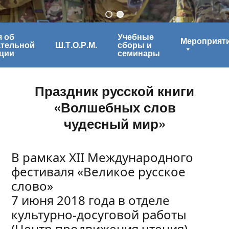
 об
Учебные
Мероприят
ательной
Ш.Т.О.Р.М.
сборы и
ции
семинары
Праздник русской книги
«Волшебных слов
чудесный мир»
В рамках ХII Международного
фестиваля «Великое русское
слово»
7 июня 2018 года в отделе
культурно-досуговой работы
(Центр продвижения чтения)