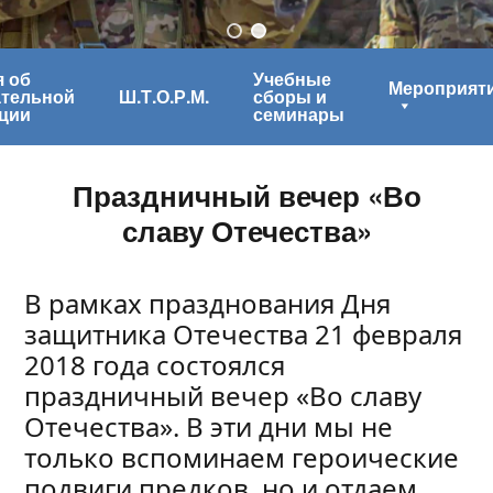
 об
Учебные
Мероприят
ательной
Ш.Т.О.Р.М.
сборы и
ции
семинары
Праздничный вечер «Во
славу Отечества»
В рамках празднования Дня
защитника Отечества 21 февраля
2018 года состоялся
праздничный вечер «Во славу
Отечества». В эти дни мы не
только вспоминаем героические
подвиги предков, но и отдаем