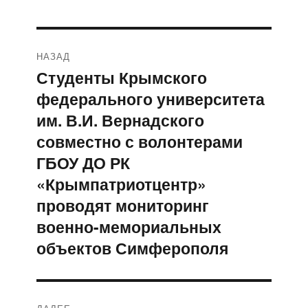
Навигация
НАЗАД
по
Студенты Крымского
Предыдущая
федерального университета
запись:
записям
им. В.И. Вернадского
совместно с волонтерами
ГБОУ ДО РК
«Крымпатриотцентр»
проводят мониторинг
военно-мемориальных
объектов Симферополя