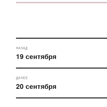
Навигация
НАЗАД
по
19 сентября
Предыдущая
запись:
записям
ДАЛЕЕ
20 сентября
Следующая
запись: