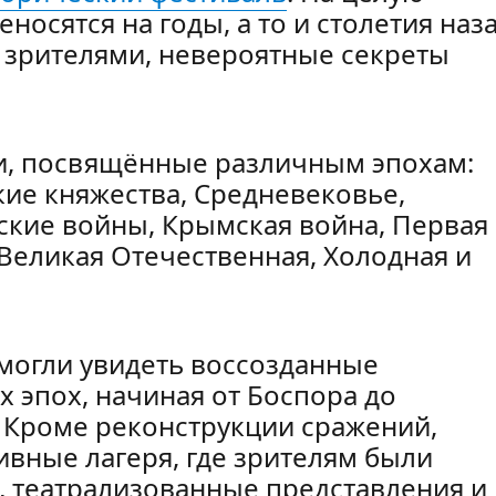
осятся на годы, а то и столетия наз
 зрителями, невероятные секреты
и, посвящённые различным эпохам:
кие княжества, Средневековье,
ские войны, Крымская война, Первая
Великая Отечественная, Холодная и
смогли увидеть воссозданные
 эпох, начиная от Боспора до
 Кроме реконструкции сражений,
вные лагеря, где зрителям были
 театрализованные представления и