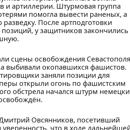
в и артиллерии. Штурмовая группа
терями помогла вывести раненых, а
 разведку. После артподготовки
 позиций, у защитников закончились
шную.
али сцены освобождения Севастополя
ска выбивали окопавшихся фашистов.
ктировщики заняли позиции для
йперы открыли огонь по фашистским
ого обстрела начался штурм немецки
 освобождён.
 Дмитрий Овсянников, посетивший
л уверенность, что в ходе дальнейше