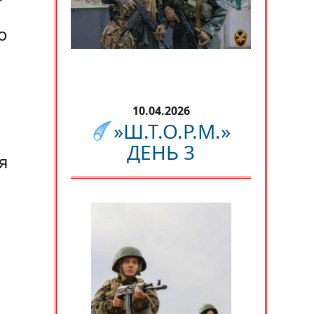
о
10.04.2026
»Ш.Т.О.Р.М.»
ДЕНЬ 3
я