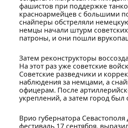
фашистов при поддержке танко
красноармейцев с большими по
снайперы обстреляли немецкую
немцы начали штурм советских
патроны, и они пошли врукопа
Затем реконструкторы воссозд
На этот раз уже советские вой
Советские разведчики и корре
наблюдения за немцами, а сна
офицерам. После артиллерийск
укреплений, а затем город был
Врио губернатора Севастополя
фестиваль 17 сентября, вырази