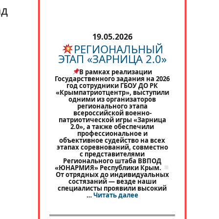
ад
19.05.2026
РЕГИОНАЛЬНЫЙ
ЭТАП «ЗАРНИЦА 2.0»
В рамках реализации
Государственного задания на 2026
год сотрудники ГБОУ ДО РК
«Крымпатриотцентр», выступили
одними из организаторов
регионального этапа
всероссийской военно-
патриотической игры «Зарница
2.0», а также обеспечили
профессиональное и
объективное судейство на всех
этапах соревнований, совместно
с представителями
Регионального штаба ВВПОД
«ЮНАРМИЯ» Республики Крым.
От отрядных до индивидуальных
состязаний — везде наши
специалисты проявили высокий
«
РЕГИОНАЛЬНЫЙ ЭТАП 
…
Читать далее