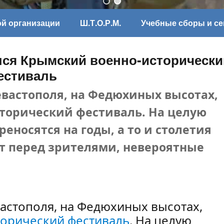
ой организации
Ш.Т.О.Р.М.
Учебные сборы и с
ся Крымский военно-исторически
естиваль
евастополя, на Федюхиных высотах,
торический фестиваль. На целую
еносятся на годы, а то и столетия
ют перед зрителями, невероятные
вастополя, на Федюхиных высотах,
орический фестиваль
. На целую