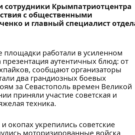
и сотрудники Крымпатриотцентра
ствия с общественными
ченко и главный специалист отдел
се площадки работали в усиленном
 презентация аутентичных блюд: от
ухпайков, сообщают организаторы
тали два грандиозных боевых
оям за Севастополь времен Великой
ии приняли участие советская и
яжелая техника.
 и окопах укрепились советские
инулись моторизированные войска