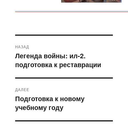
Навигация
НАЗАД
по
Легенда войны: ил-2.
Предыдущая
подготовка к реставрации
запись:
записям
ДАЛЕЕ
Подготовка к новому
Следующая
учебному году
запись: