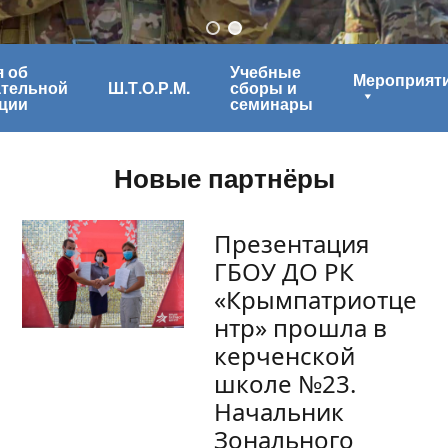
 об
Учебные
Мероприят
ательной
Ш.Т.О.Р.М.
сборы и
ции
семинары
Новые партнёры
Презентация
ГБОУ ДО РК
«Крымпатриотце
нтр» прошла в
керченской
школе №23.
Начальник
Зонального