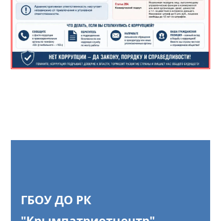
ГБОУ ДО РК
"Крымпатриотцентр"