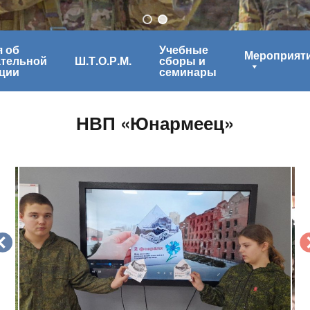
 об
Учебные
Мероприят
ательной
Ш.Т.О.Р.М.
сборы и
ции
семинары
НВП «Юнармеец»