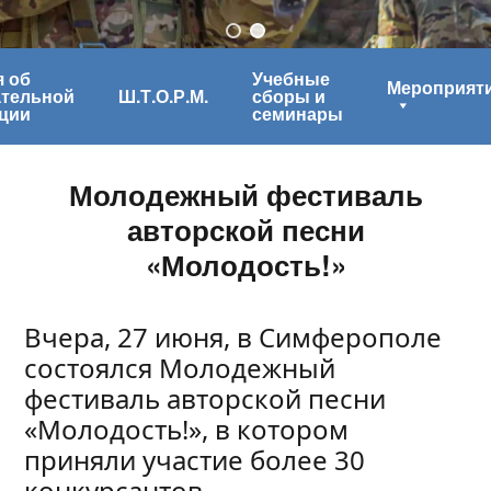
 об
Учебные
Мероприят
ательной
Ш.Т.О.Р.М.
сборы и
ции
семинары
Молодежный фестиваль
авторской песни
«Молодость!»
Вчера, 27 июня, в Симферополе
состоялся Молодежный
фестиваль авторской песни
«Молодость!», в котором
приняли участие более 30
конкурсантов.