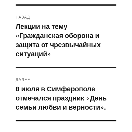
Навигация
НАЗАД
по
Лекции на тему
Предыдущая
«Гражданская оборона и
запись:
записям
защита от чрезвычайных
ситуаций»
ДАЛЕЕ
8 июля в Симферополе
Следующая
отмечался праздник «День
запись:
семьи любви и верности».