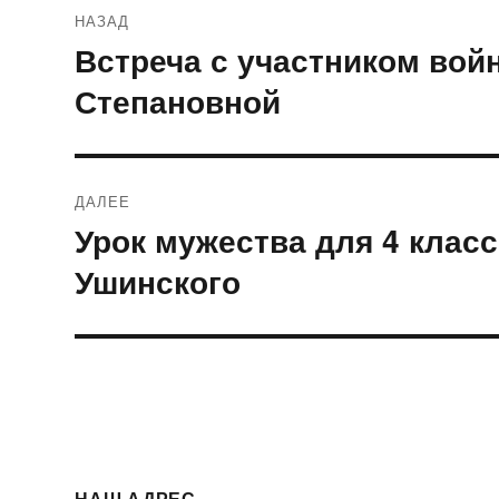
Навигация
НАЗАД
по
Встреча с участником во
Предыдущая
запись:
записям
Степановной
ДАЛЕЕ
Урок мужества для 4 класс
Следующая
запись:
Ушинского
НАШ АДРЕС