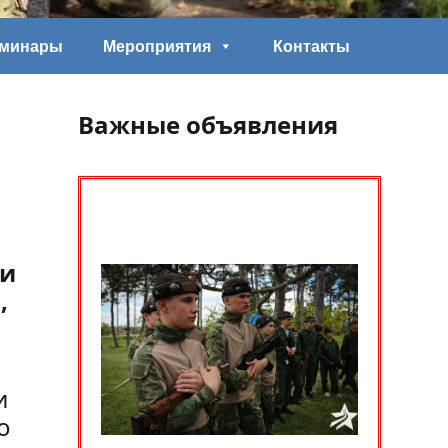
еминары
Мероприятия
Контакты
Важные объявления
 и
,
и
о