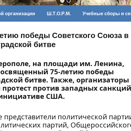
ой организации
Ш.Т.О.Р.М.
Учебные сборы и с
етию победы Советского Союза в
радской битве
ферополе, на площади им. Ленина,
 посвященный 75-летию победы
адской битве. Также, организаторы
 протест против западных санкций
 инициативе США.
е представители политической парти
политических партий, Общероссийског