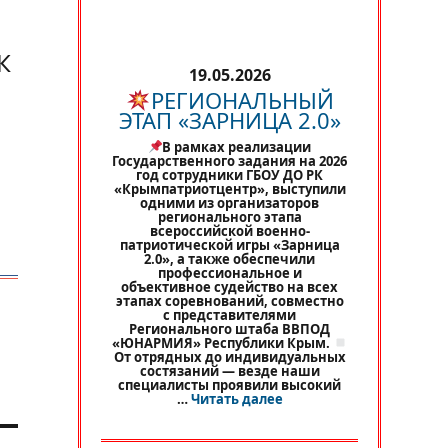
К
19.05.2026
РЕГИОНАЛЬНЫЙ
ЭТАП «ЗАРНИЦА 2.0»
В рамках реализации
Государственного задания на 2026
год сотрудники ГБОУ ДО РК
«Крымпатриотцентр», выступили
одними из организаторов
регионального этапа
всероссийской военно-
патриотической игры «Зарница
2.0», а также обеспечили
профессиональное и
объективное судейство на всех
этапах соревнований, совместно
с представителями
Регионального штаба ВВПОД
«ЮНАРМИЯ» Республики Крым.
От отрядных до индивидуальных
состязаний — везде наши
специалисты проявили высокий
«
РЕГИОНАЛЬНЫЙ ЭТАП 
…
Читать далее