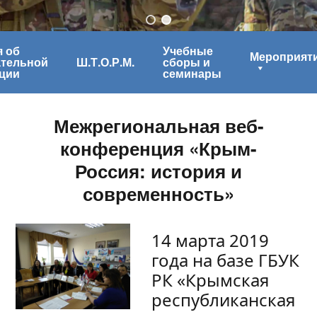
 об
Учебные
Мероприят
ательной
Ш.Т.О.Р.М.
сборы и
ции
семинары
Межрегиональная веб-
конференция «Крым-
Россия: история и
современность»
14 марта 2019
года на базе ГБУК
РК «Крымская
республиканская