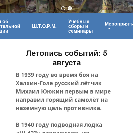
 об
Учебные
Мероприят
ательной
Ш.Т.О.Р.М.
сборы и
ции
семинары
Летопись событий: 5
августа
В 1939 году во время боя на
Халхин-Голе русский лётчик
Михаил Ююкин первым в мире
направил горящий самолёт на
наземную цель противника.
В 1940 году подводная лодка