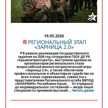
19.05.2026
РЕГИОНАЛЬНЫЙ ЭТАП
«ЗАРНИЦА 2.0»
В рамках реализации Государственного
задания на 2026 год сотрудники ГБОУ ДО РК
«Крымпатриотцентр», выступили одними из
организаторов регионального этапа
всероссийской военно-патриотической игры
«Зарница 2.0», а также обеспечили
профессиональное и объективное судейство на
всех этапах соревнований, совместно с
представителями Регионального штаба ВВПОД
«ЮНАРМИЯ» Республики Крым.
От отрядных
до индивидуальных состязаний — везде наши
«
РЕГИО
специалисты проявили высокий …
Читать далее