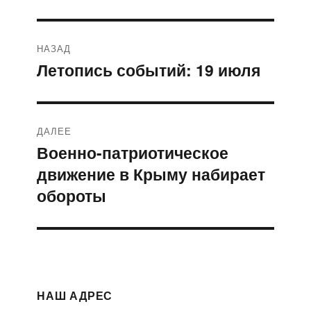
Навигация
НАЗАД
по
Летопись событий: 19 июля
Предыдущая
запись:
записям
ДАЛЕЕ
Военно-патриотическое
Следующая
движение в Крыму набирает
запись:
обороты
НАШ АДРЕС