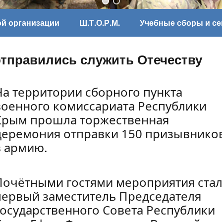
ой организации
Ш.Т.О.Р.М.
Учебные сборы и с
тправились служить Отечеству
На территории сборного пункта
военного комиссариата Республики
Крым прошла торжественная
церемония отправки 150 призывнико
в армию.
Почётными гостями мероприятия ста
первый заместитель Председателя
Государственного Совета Республики