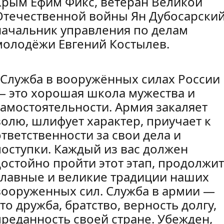
Крым Ефим Фикс, ветеран Великой
Отечественной войны Ян Дубосарский
начальник управления по делам
молодёжи Евгений Костылев.
«Служба в вооружённых силах России
— это хорошая школа мужества и
самостоятельности. Армия закаляет
волю, шлифует характер, приучает к
ответственности за свои дела и
поступки. Каждый из вас должен
достойно пройти этот этап, продолжи
славные и великие традиции наших
вооруженных сил. Служба в армии —
то дружба, братство, верность долгу,
преданность своей стране. Убежден,