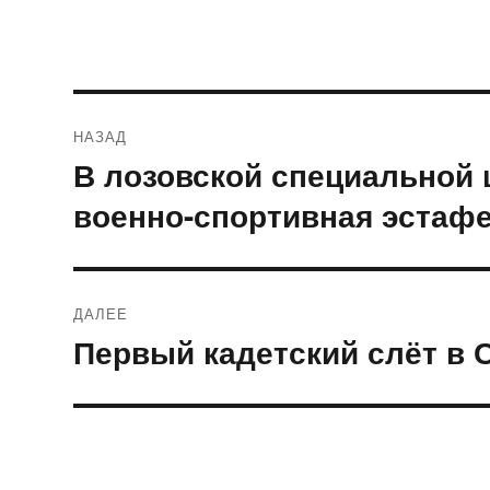
Навигация
НАЗАД
по
В лозовской специальной 
Предыдущая
запись:
записям
военно-спортивная эстафе
ДАЛЕЕ
Первый кадетский слёт в
Следующая
запись: