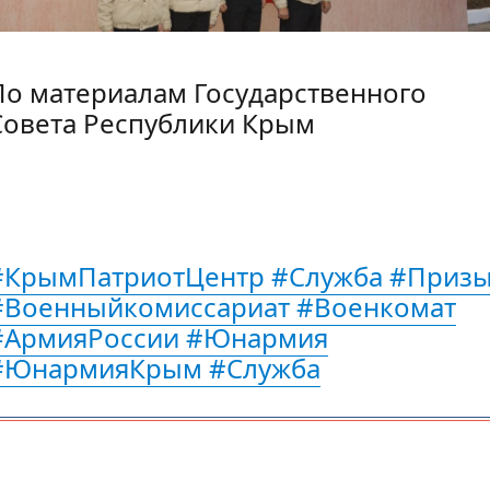
По материалам Государственного
Совета Республики Крым
#КрымПатриотЦентр #Служба #Приз
#Военныйкомиссариат #Военкомат
#АрмияРоссии #Юнармия
#ЮнармияКрым #Служба