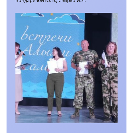
Бондаревой Ю. В., Свирко И.Л.