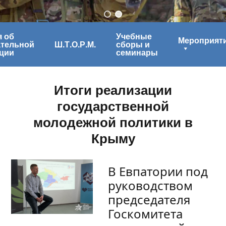
 об
Учебные
Мероприят
ательной
Ш.Т.О.Р.М.
сборы и
ции
семинары
Итоги реализации
государственной
молодежной политики в
Крыму
В Евпатории под
руководством
председателя
Госкомитета