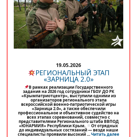
19.05.2026
РЕГИОНАЛЬНЫЙ ЭТАП
«ЗАРНИЦА 2.0»
В рамках реализации Государственного
задания на 2026 год сотрудники ГБОУ ДО РК
«Крымпатриотцентр», выступили одними из
организаторов регионального этапа
всероссийской военно-патриотической игры
«Зарница 2.0», а также обеспечили
профессиональное и объективное судейство на
всех этапах соревнований, совместно с
представителями Регионального штаба ВВПОД
«ЮНАРМИЯ» Республики Крым.
От отрядных
до индивидуальных состязаний — везде наши
«
РЕГИО
специалисты проявили высокий …
Читать далее