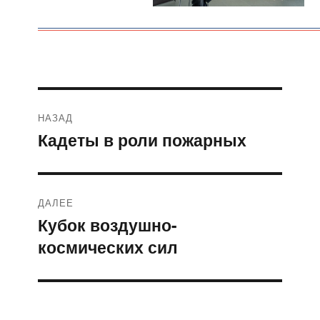
Навигация
НАЗАД
по
Кадеты в роли пожарных
Предыдущая
запись:
записям
ДАЛЕЕ
Кубок воздушно-
Следующая
космических сил
запись: