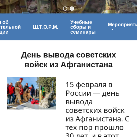
 об
Учебные
Мероприят
ательной
Ш.Т.О.Р.М.
сборы и
ции
семинары
День вывода советских
войск из Афганистана
15 февраля в
России — день
вывода
советских войск
из Афганистана. С
тех пор прошло
30 лет, и в этот