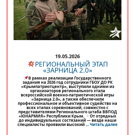
19.05.2026
РЕГИОНАЛЬНЫЙ ЭТАП
«ЗАРНИЦА 2.0»
В рамках реализации Государственного
задания на 2026 год сотрудники ГБОУ ДО РК
«Крымпатриотцентр», выступили одними из
организаторов регионального этапа
всероссийской военно-патриотической игры
«Зарница 2.0», а также обеспечили
профессиональное и объективное судейство на
всех этапах соревнований, совместно с
представителями Регионального штаба ВВПОД
«ЮНАРМИЯ» Республики Крым.
От отрядных
до индивидуальных состязаний — везде наши
«
РЕГИО
специалисты проявили высокий …
Читать далее