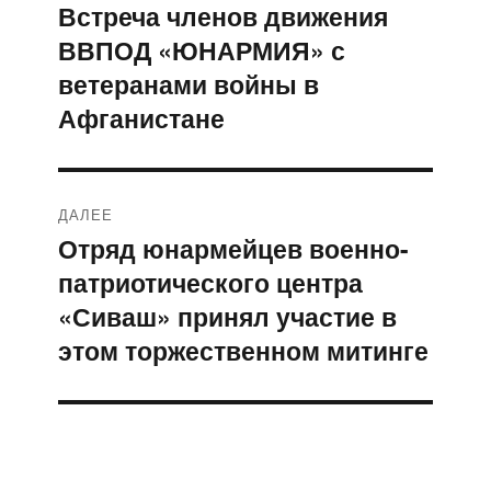
по
Встреча членов движения
Предыдущая
ВВПОД «ЮНАРМИЯ» с
запись:
записям
ветеранами войны в
Афганистане
ДАЛЕЕ
Отряд юнармейцев военно-
Следующая
патриотического центра
запись:
«Сиваш» принял участие в
этом торжественном митинге