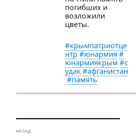
погибших и
возложили
цветы.
#крымпатриотце
нтр
#юнармия
#
юнармиякрым
#с
удак
#афганистан
#память
Навигация
НАЗАД