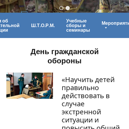
 об
Учебные
Мероприят
ательной
Ш.Т.О.Р.М.
сборы и
ции
семинары
День гражданской
обороны
«Научить детей
правильно
действовать в
случае
экстренной
ситуации и
повысить общий