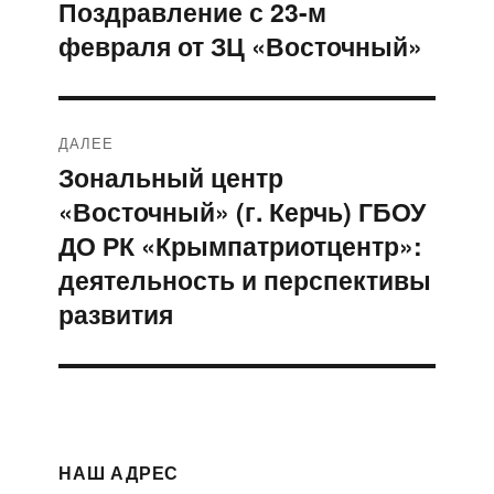
по
Поздравление с 23-м
Предыдущая
февраля от ЗЦ «Восточный»
запись:
записям
ДАЛЕЕ
Зональный центр
Следующая
«Восточный» (г. Керчь) ГБОУ
запись:
ДО РК «Крымпатриотцентр»:
деятельность и перспективы
развития
НАШ АДРЕС