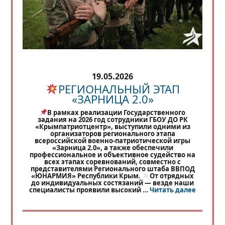
19.05.2026
РЕГИОНАЛЬНЫЙ ЭТАП
«ЗАРНИЦА 2.0»
В рамках реализации Государственного
задания на 2026 год сотрудники ГБОУ ДО РК
«Крымпатриотцентр», выступили одними из
организаторов регионального этапа
всероссийской военно-патриотической игры
«Зарница 2.0», а также обеспечили
профессиональное и объективное судейство на
всех этапах соревнований, совместно с
представителями Регионального штаба ВВПОД
«ЮНАРМИЯ» Республики Крым.
От отрядных
до индивидуальных состязаний — везде наши
«
РЕГИО
специалисты проявили высокий …
Читать далее