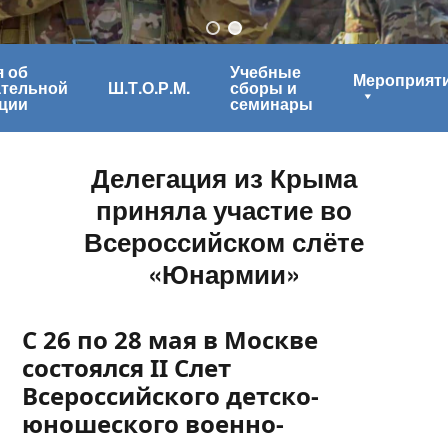
 об
Учебные
Мероприят
ательной
Ш.Т.О.Р.М.
сборы и
ции
семинары
Делегация из Крыма
приняла участие во
Всероссийском слёте
«Юнармии»
С 26 по 28 мая в Москве
состоялся II Слет
Всероссийского детско-
юношеского военно-