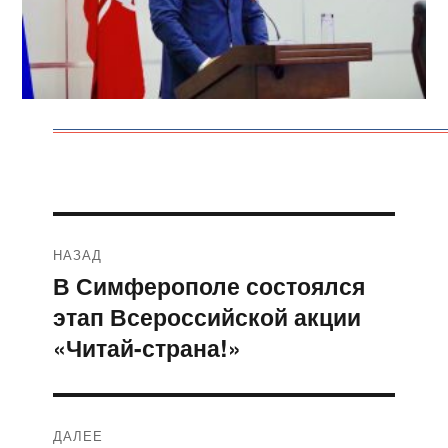
Навигация
НАЗАД
по
В Симферополе состоялся
Предыдущая
этап Всероссийской акции
запись:
записям
«Читай-страна!»
ДАЛЕЕ