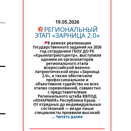
19.05.2026
РЕГИОНАЛЬНЫЙ
ЭТАП «ЗАРНИЦА 2.0»
В рамках реализации
Государственного задания на 2026
год сотрудники ГБОУ ДО РК
«Крымпатриотцентр», выступили
одними из организаторов
регионального этапа
всероссийской военно-
патриотической игры «Зарница
2.0», а также обеспечили
профессиональное и
объективное судейство на всех
этапах соревнований, совместно
с представителями
Регионального штаба ВВПОД
«ЮНАРМИЯ» Республики Крым.
От отрядных до индивидуальных
состязаний — везде наши
специалисты проявили высокий
«
РЕГИОНАЛЬНЫЙ ЭТАП 
…
Читать далее