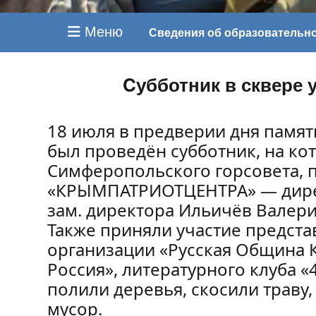
Меню
Сведения об образовательн
Cубботник в сквере 
18 июля в предверии дня памяти
был проведён субботник, на ко
Симферопольского горсовета, 
«КРЫМПАТРИОТЦЕНТРА» — дирек
зам. директора Ильичёв Валери
Также приняли участие предст
организации «Русская Община 
Россия», литературного клуба «
полили деревья, скосили траву
мусор.