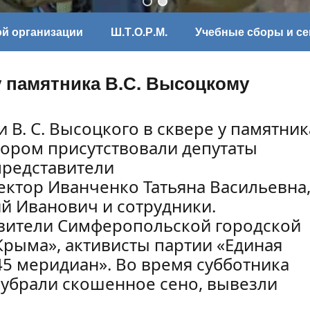
ой организации
Ш.Т.О.Р.М.
Учебные сборы и с
у памятника В.С. Высоцкому
 В. С. Высоцкого в сквере у памятник
тором присутствовали депутаты
представители
тор Иванченко Татьяна Васильевна
й Иванович и сотрудники.
авители Симферопольской городской
Крыма», активисты партии «Единая
45 меридиан». Во время субботника
, убрали скошенное сено, вывезли