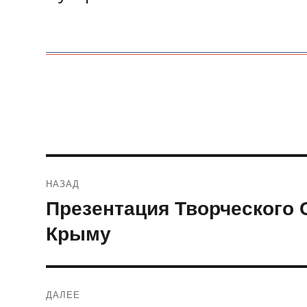
Навигация
НАЗАД
по
Презентация Творческого 
Предыдущая
запись:
записям
Крыму
ДАЛЕЕ