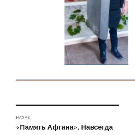
Навигация
НАЗАД
по
«Память Афгана». Навсегда
Предыдущая
запись: