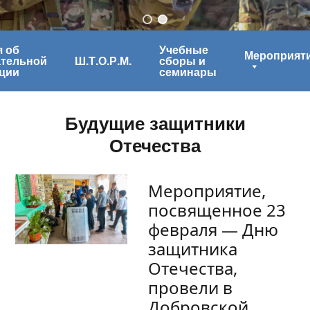
 об
Учебные
Мероприят
ательной
Ш.Т.О.Р.М.
сборы и
ции
семинары
Будущие защитники
Отечества
Мероприятие,
посвященное 23
февраля — Дню
защитника
Отечества,
провели в
Добровской