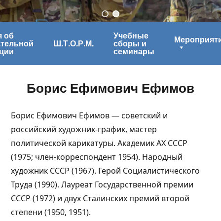
 об
Учебные
Мероприят
ательной
Ш.Т.О.Р.М.
сборы и
ции
семинары
Борис Ефимович Ефимов
Борис Ефимович Ефимов — советский и
российский художник-график, мастер
политической карикатуры. Академик АХ СССР
(1975; член-корреспондент 1954). Народный
художник СССР (1967). Герой Социалистического
Труда (1990). Лауреат Государственной премии
СССР (1972) и двух Сталинских премий второй
степени (1950, 1951).