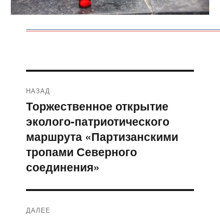
Навигация
НАЗАД
по
Торжественное открытие
Предыдущая
эколого-патриотического
запись:
записям
маршрута «Партизанскими
тропами Северного
соединения»
ДАЛЕЕ