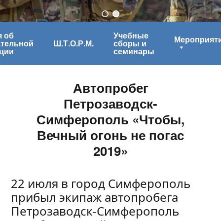
 об
Учебные
Мероприят
ательной
Ш.Т.О.Р.М.
сборы и
ции
семинары
Автопробег
Петрозаводск-
Симферополь «Чтобы,
Вечный огонь не погас
2019»
22 июля в город Симферополь
прибыл экипаж автопробега
Петрозаводск-Симферополь