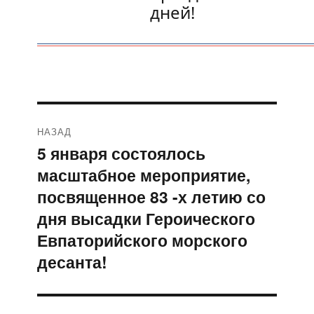
дней!
Навигация
НАЗАД
по
5 января состоялось
Предыдущая
масштабное мероприятие,
запись:
записям
посвященное 83 -х летию со
дня высадки Героического
Евпаторийского морского
десанта!