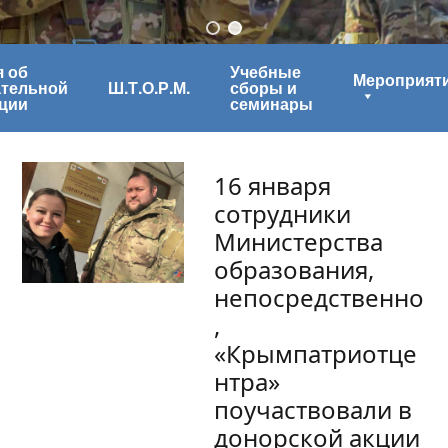
 об
Учебные
Мероприят
ательной
Ш.Т.О.Р.М.
сборы и
ции
семинары
16 января
сотрудники
Министерства
образования,
непосредственно
,
«Крымпатриотце
нтра»
поучаствовали в
донорской акции