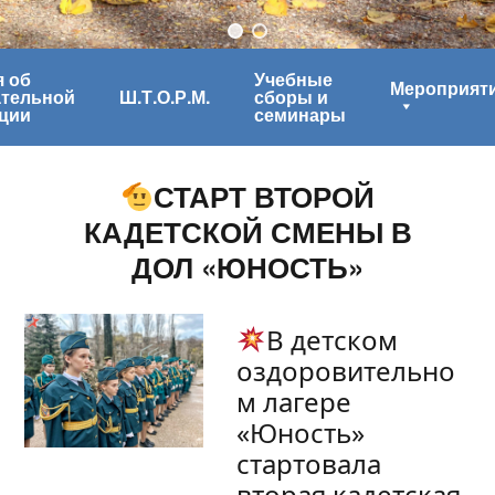
 об
Учебные
Мероприят
ательной
Ш.Т.О.Р.М.
сборы и
ции
семинары
СТАРТ ВТОРОЙ
КАДЕТСКОЙ СМЕНЫ В
ДОЛ «ЮНОСТЬ»
В детском
оздоровительно
м лагере
«Юность»
стартовала
вторая кадетская