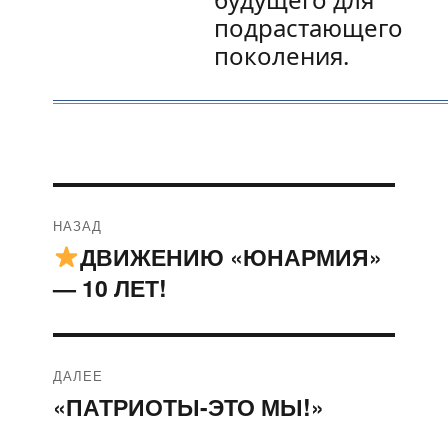
подрастающего
поколения.
Навигация
НАЗАД
по
ДВИЖЕНИЮ «ЮНАРМИЯ»
Предыдущая
— 10 ЛЕТ!
запись:
записям
ДАЛЕЕ
«ПАТРИОТЫ-ЭТО МЫ!»
Следующая
запись: