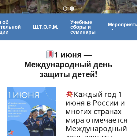
 об
Учебные
Мероприят
ательной
Ш.Т.О.Р.М.
сборы и
ции
семинары
1 июня —
Международный день
защиты детей!
Каждый год 1
июня в России и
многих странах
мира отмечается
Международный
день защиты