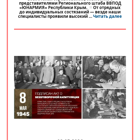
представителями Регионального штаба ВВПОД
«ЮНАРМИЯ» Республики Крым.
От отрядных
до индивидуальных состязаний — везде наши
«
РЕГИО
специалисты проявили высокий …
Читать далее