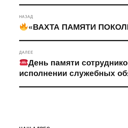
Навигация
НАЗАД
по
«ВАХТА ПАМЯТИ ПОКОЛ
Предыдущая
запись:
записям
ДАЛЕЕ
День памяти сотруднико
Следующая
запись:
исполнении служебных об