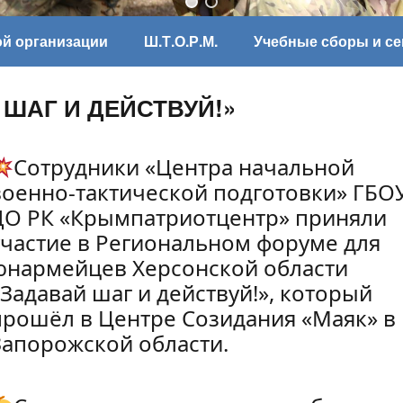
ой организации
Ш.Т.О.Р.М.
Учебные сборы и с
 ШАГ И ДЕЙСТВУЙ!»
Сотрудники «Центра начальной
военно-тактической подготовки» ГБО
ДО РК «Крымпатриотцентр» приняли
участие в Региональном форуме для
юнармейцев Херсонской области
«Задавай шаг и действуй!», который
прошёл в Центре Созидания «Маяк» в
Запорожской области.