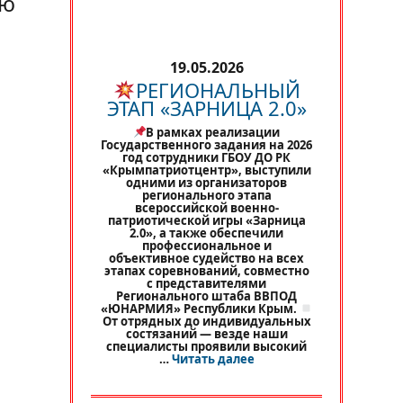
ию
19.05.2026
РЕГИОНАЛЬНЫЙ
ЭТАП «ЗАРНИЦА 2.0»
В рамках реализации
Государственного задания на 2026
год сотрудники ГБОУ ДО РК
«Крымпатриотцентр», выступили
одними из организаторов
регионального этапа
всероссийской военно-
патриотической игры «Зарница
2.0», а также обеспечили
профессиональное и
объективное судейство на всех
этапах соревнований, совместно
с представителями
Регионального штаба ВВПОД
«ЮНАРМИЯ» Республики Крым.
От отрядных до индивидуальных
состязаний — везде наши
специалисты проявили высокий
«
РЕГИОНАЛЬНЫЙ ЭТАП 
…
Читать далее