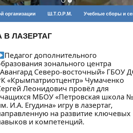
ой организации
Ш.Т.О.Р.М.
Учебные сборы и с
А В ЛАЗЕРТАГ
Педагог дополнительного
образования зонального центра
«Авангард Северо-восточный» ГБОУ 
РК «Крымпатриотцентр» Чумаченко
Сергей Леонидович провёл для
учащихся МБОУ «Петровская школа 
м. И.А. Егудина» игру в лазертаг,
направленную на развитие ключевых
навыков и компетенций.