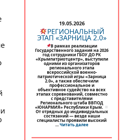
е
19.05.2026
РЕГИОНАЛЬНЫЙ
ЭТАП «ЗАРНИЦА 2.0»
ие
В рамках реализации
Государственного задания на 2026
год сотрудники ГБОУ ДО РК
«Крымпатриотцентр», выступили
о
одними из организаторов
регионального этапа
всероссийской военно-
патриотической игры «Зарница
2.0», а также обеспечили
профессиональное и
объективное судейство на всех
й
этапах соревнований, совместно
с представителями
Регионального штаба ВВПОД
«ЮНАРМИЯ» Республики Крым.
 и
От отрядных до индивидуальных
состязаний — везде наши
ю
специалисты проявили высокий
«
РЕГИОНАЛЬНЫЙ ЭТАП 
…
Читать далее