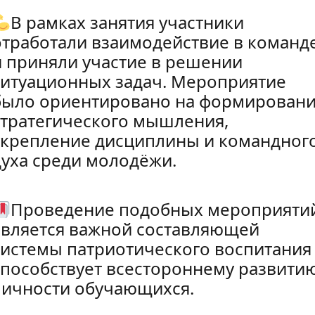
В рамках занятия участники
отработали взаимодействие в команд
и приняли участие в решении
ситуационных задач. Мероприятие
было ориентировано на формирован
стратегического мышления,
укрепление дисциплины и командног
духа среди молодёжи.
Проведение подобных мероприяти
является важной составляющей
системы патриотического воспитания
способствует всестороннему развити
личности обучающихся.