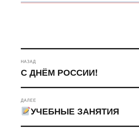
Навигация
НАЗАД
по
С ДНЁМ РОССИИ!
Предыдущая
запись:
записям
ДАЛЕЕ
УЧЕБНЫЕ ЗАНЯТИЯ
Следующая
запись: