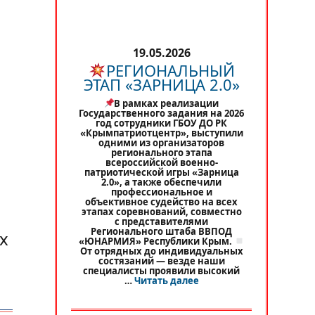
19.05.2026
РЕГИОНАЛЬНЫЙ
ЭТАП «ЗАРНИЦА 2.0»
В рамках реализации
Государственного задания на 2026
год сотрудники ГБОУ ДО РК
«Крымпатриотцентр», выступили
одними из организаторов
регионального этапа
всероссийской военно-
патриотической игры «Зарница
2.0», а также обеспечили
профессиональное и
объективное судейство на всех
этапах соревнований, совместно
с представителями
Регионального штаба ВВПОД
х
«ЮНАРМИЯ» Республики Крым.
От отрядных до индивидуальных
состязаний — везде наши
специалисты проявили высокий
«
РЕГИОНАЛЬНЫЙ ЭТАП 
…
Читать далее