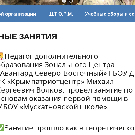
ой организации
Ш.Т.О.Р.М.
Учебные сборы и с
НЫЕ ЗАНЯТИЯ
Педагог дополнительного
образования Зонального Центра
«Авангард Северо-Восточный» ГБОУ 
РК «Крымпатриотцентр» Михаил
Сергеевич Волков, провел занятие по
основам оказания первой помощи в
МБОУ «Мускатновской школе».
Занятие прошло как в теоретическ