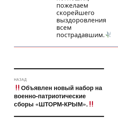
пожелаем
скорейшего
выздоровления
всем
пострадавшим.
Навигация
НАЗАД
по
Объявлен новый набор на
Предыдущая
военно-патриотические
запись:
записям
сборы «ШТОРМ-КРЫМ».