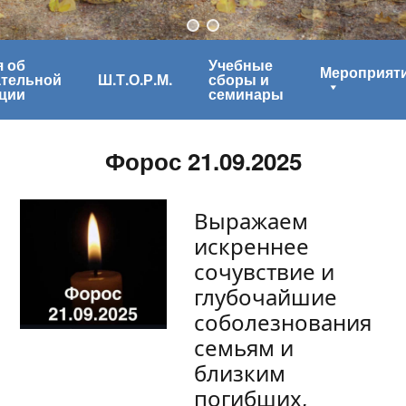
 об
Учебные
Мероприят
ательной
Ш.Т.О.Р.М.
сборы и
ции
семинары
Форос 21.09.2025
Выражаем
искреннее
сочувствие и
глубочайшие
соболезнования
семьям и
близким
погибших,